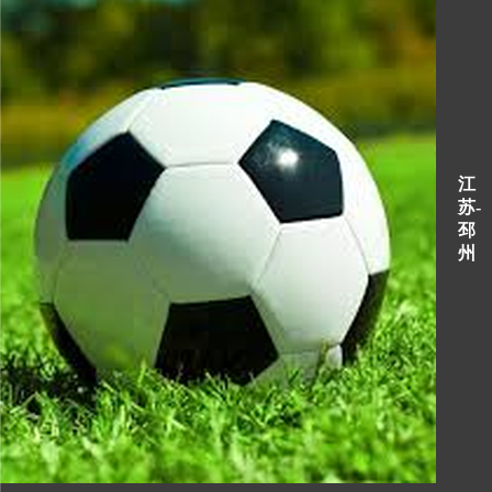
江
苏-
邳
州