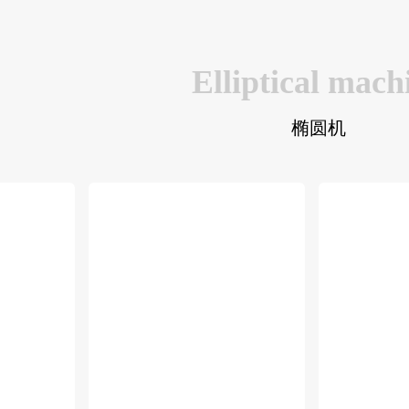
Elliptical mach
椭圆机