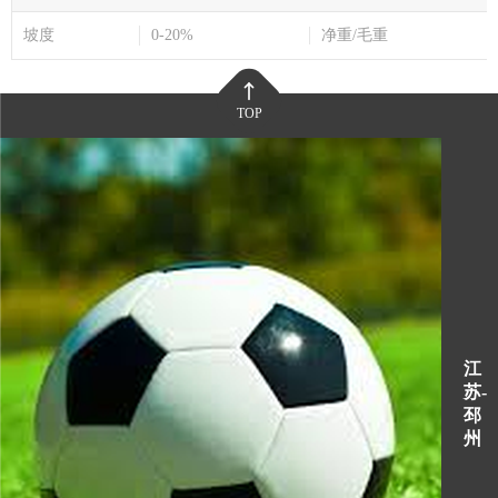
坡度
0-20%
净重/毛重
TOP
江
苏-
邳
州