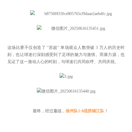
这场比赛不仅创造了 “苏超” 单场观众人数突破 3 万人的历史时
刻，也让球迷们深刻感受到了足球的魅力与激情。而康力源，也
见证了这一激动人心的时刻，与球迷们共同欢呼、共同庆祝。
最终，经过鏖战，
徐州队1:0战胜镇江队
！